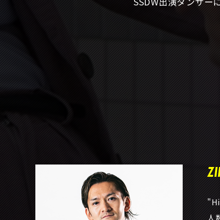
SSDW出演ダンサ
ZI
"H
人