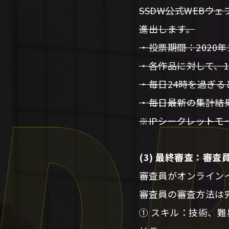
SSDW公式WEBウ
進出します。
・投票期間：2020年10月
・各作品に対して、1
・毎日24時を過ぎ
・毎日最新の集計結果
※IPシークレット
(3) 最終審査：審査
審査員がオンライン
審査員の審査方法は
① スキル：技術、