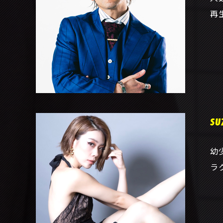
再
su
幼
ラ