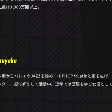
生数は3,000万回以上。
zuyaka
少期からバレエやJAZZを始め、HIPHOPやLatinと幅を広
クター、振付師として活動中。近年では芝居を学び女優とし