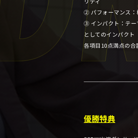
リティ
② パフォーマンス
③ インパクト：テ
としてのインパクト
各項目10点満点の
優勝特典