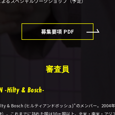
ーによるスペシャルワークショップ（予定）
募集要項 PDF
審査員
N -Hilty & Bosch-
ilty & Bosch (ヒルティアンドボッシュ)"のメンバー。2004
数）。これまでに訪れた国は30ヶ国以上。北米・南米・アジア9