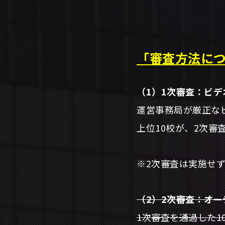
「審査方法に
（1）1次審査：ビデ
運営事務局が厳正な
上位10校が、2次審
※2次審査は実施せ
（2）2次審査：オ
1次審査を通過した1