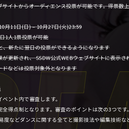
ェブサイトからオーディエンス投票が可能です。得票数
11日(日) ‒ 10月27日(火)23:59
日1人1票投票が可能
ると、新たに翌日の投票ができるようになります
が更新され、 SSDW公式WEBウェブサイトに表示さ
モードなどは投票対象外となります
員
イベント内で審査します。
完全得点制となります。審査のポイントは次の3つです
難易度などダンスに関する全てと撮影技法や編集技術な